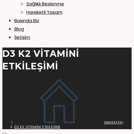
Sağlıklı Beslenme
Hareketli Yaşam
Basında Biz
Blog
İletişim
D3 K2 VITAMINI
ETKILEŞIMI
ANASAYFA
>
D3 K2 VITAMINI ETKILEŞIMI