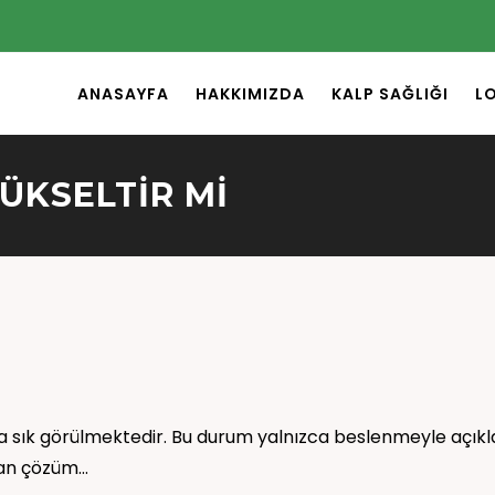
ANASAYFA
HAKKIMIZDA
KALP SAĞLIĞI
L
YÜKSELTIR MI
a sık görülmektedir. Bu durum yalnızca beslenmeyle açık
man çözüm…