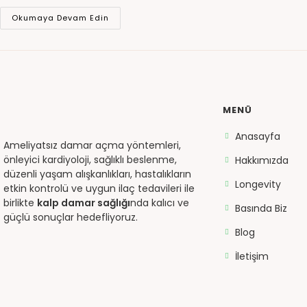
Okumaya Devam Edin
MENÜ
Anasayfa
Ameliyatsız damar açma yöntemleri,
önleyici kardiyoloji, sağlıklı beslenme,
Hakkımızda
düzenli yaşam alışkanlıkları, hastalıkların
Longevity
etkin kontrolü ve uygun ilaç tedavileri ile
birlikte
kalp damar sağlığı
nda kalıcı ve
Basında Biz
güçlü sonuçlar hedefliyoruz.
Blog
İletişim