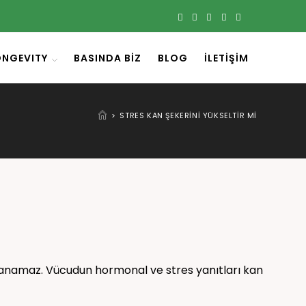
ONGEVITY
BASINDA BIZ
BLOG
İLETIŞIM
>
STRES KAN ŞEKERINI YÜKSELTIR MI
lanamaz. Vücudun hormonal ve stres yanıtları kan