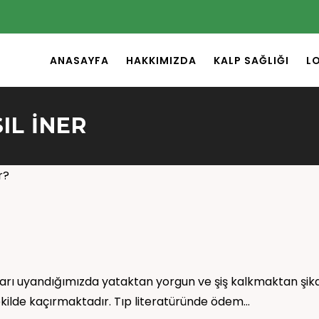
ANASAYFA
HAKKIMIZDA
KALP SAĞLIĞI
L
IL INER
rı uyandığımızda yataktan yorgun ve şiş kalkmaktan şi
 şekilde kaçırmaktadır. Tıp literatüründe ödem…