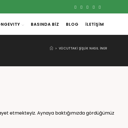
ONGEVITY
BASINDA BIZ
BLOG
İLETIŞIM
>
VÜCUTTAKI ŞIŞLIK NASIL INER
kayet etmekteyiz. Aynaya baktığımızda gördüğümüz