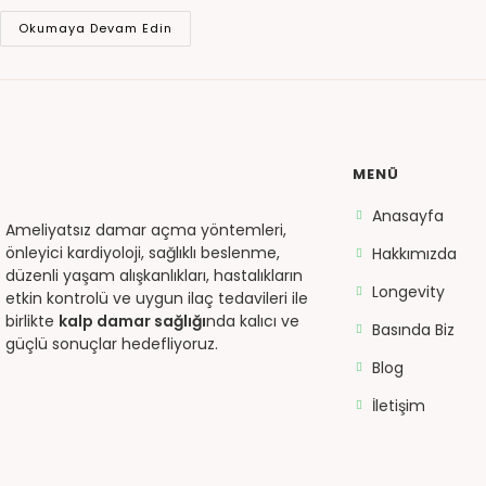
Okumaya Devam Edin
MENÜ
Anasayfa
Ameliyatsız damar açma yöntemleri,
önleyici kardiyoloji, sağlıklı beslenme,
Hakkımızda
düzenli yaşam alışkanlıkları, hastalıkların
Longevity
etkin kontrolü ve uygun ilaç tedavileri ile
birlikte
kalp damar sağlığı
nda kalıcı ve
Basında Biz
güçlü sonuçlar hedefliyoruz.
Blog
İletişim